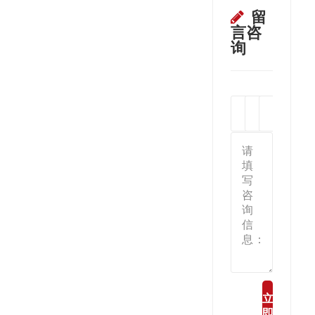
留
言咨
询
立
即