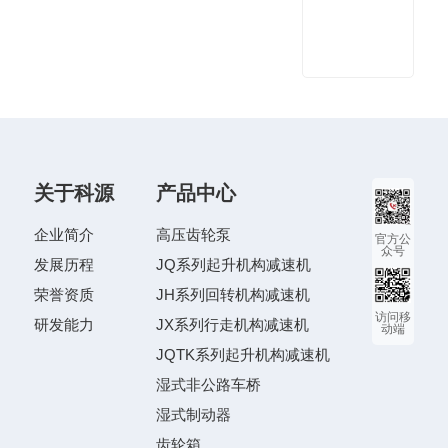
关于科源
产品中心
企业简介
高压齿轮泵
官方公
众号
发展历程
JQ系列起升机构减速机
荣誉资质
JH系列回转机构减速机
访问移
研发能力
JX系列行走机构减速机
动端
JQTK系列起升机构减速机
湿式非公路车桥
湿式制动器
齿轮箱