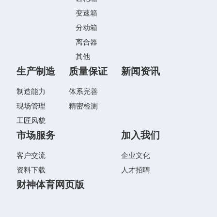
变速箱
分动箱
离合器
其他
生产制造
质量保证
新闻资讯
制造能力
体系完善
现场管理
精密检测
工匠风貌
市场服务
加入我们
客户交流
企业文化
资料下载
人才招聘
财神体育网页版