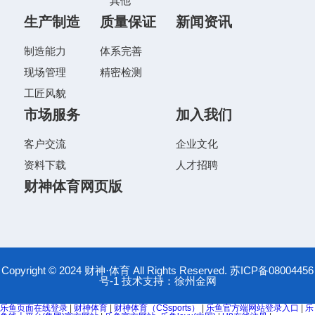
其他
生产制造
质量保证
新闻资讯
制造能力
体系完善
现场管理
精密检测
工匠风貌
市场服务
加入我们
客户交流
企业文化
资料下载
人才招聘
财神体育网页版
Copyright © 2024 财神·体育 All Rights Reserved.
苏ICP备08004456
号-1
技术支持：
徐州金网
乐鱼页面在线登录
|
财神体育
|
财神体育（CSsports）
|
乐鱼官方端网站登录入口
|
乐