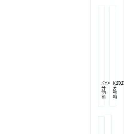
KYXFP201A
KYXFP20
分
分
动
动
箱
箱