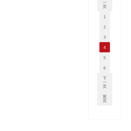
一
页
1
2
3
4
5
6
下
一
页
尾
页