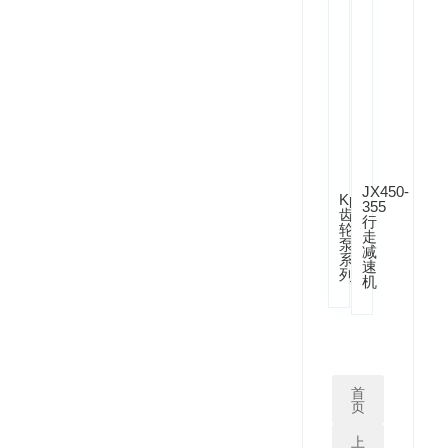
JX450-
KpQ
355
齿
行
轮
走
泵
减
系
速
列
机
首
页
上