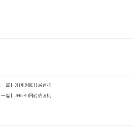
上一篇】JH系列回转减速机
一篇】JH5-40回转减速机