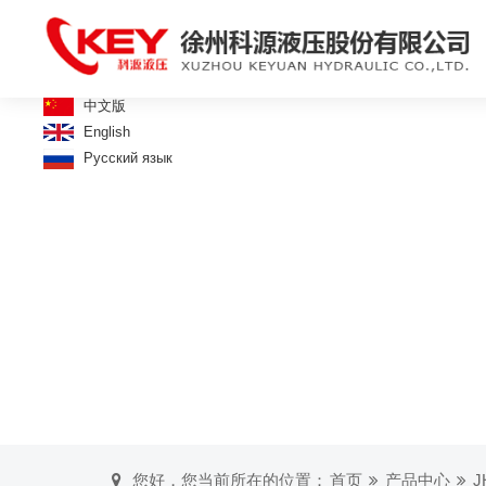
中文版
English
Русский язык
您好，您当前所在的位置：
首页
产品中心