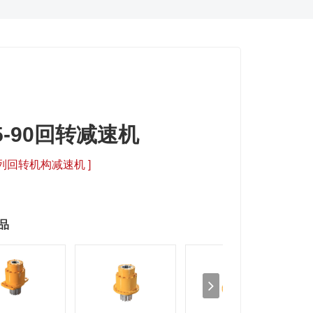
5-90回转减速机
系列回转机构减速机 ]
品