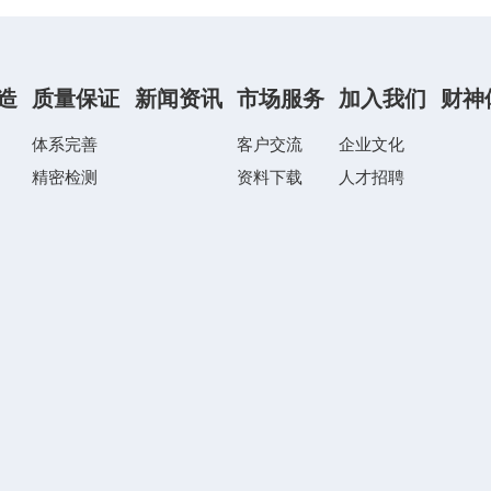
造
质量保证
新闻资讯
市场服务
加入我们
财神
体系完善
客户交流
企业文化
精密检测
资料下载
人才招聘