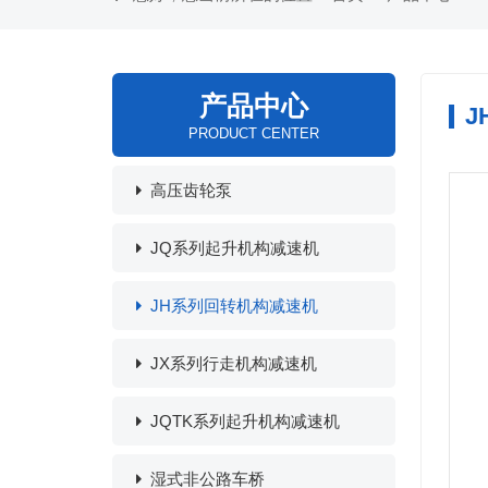
产品中心
J
PRODUCT CENTER
高压齿轮泵
JQ系列起升机构减速机
JH系列回转机构减速机
JX系列行走机构减速机
JQTK系列起升机构减速机
湿式非公路车桥