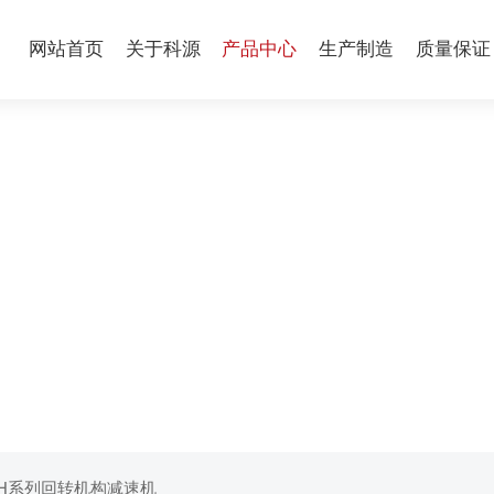
网站首页
关于科源
产品中心
生产制造
质量保证
JH系列回转机构减速机