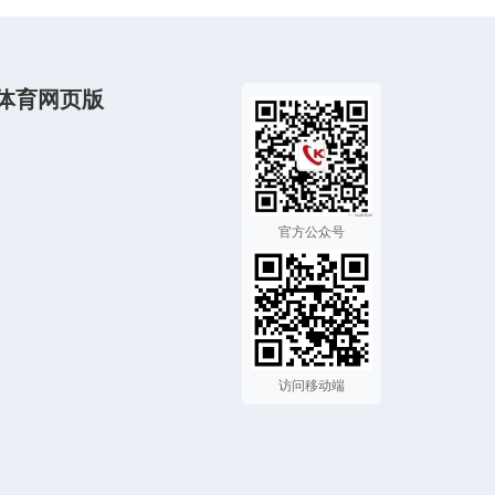
体育网页版
官方公众号
访问移动端