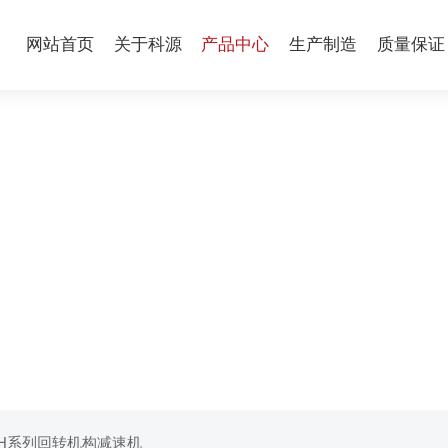
网站首页
关于科源
产品中心
生产制造
质量保证
JH系列回转机构减速机