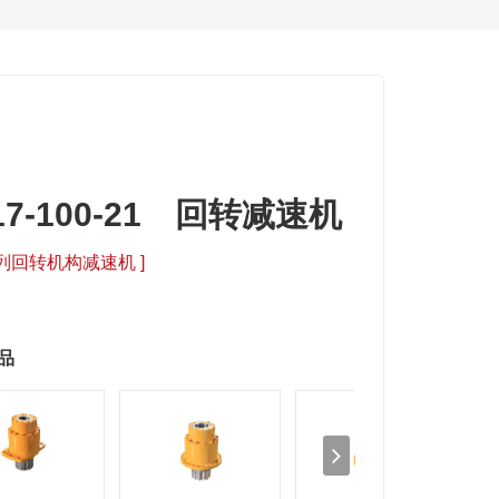
17-100-21 回转减速机
系列回转机构减速机 ]
品