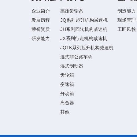
企业简介
高压齿轮泵
制造能力
发展历程
JQ系列起升机构减速机
现场管理
荣誉资质
JH系列回转机构减速机
工匠风貌
研发能力
JX系列行走机构减速机
JQTK系列起升机构减速机
湿式非公路车桥
湿式制动器
齿轮箱
变速箱
分动箱
离合器
其他