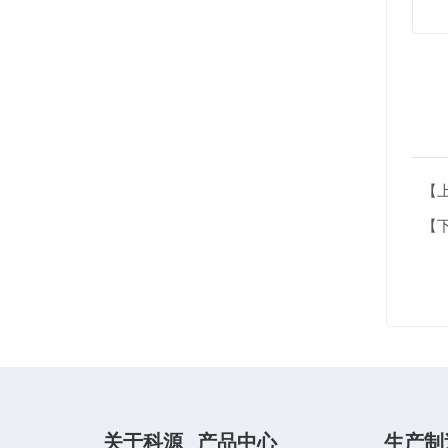
【上
【
关于科源
产品中心
生产制