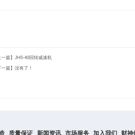
一篇】JH5-40回转减速机
下一篇】没有了！
造
质量保证
新闻资讯
市场服务
加入我们
财神